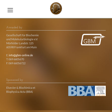
Awarded by
Gesellschaft für Biochemie
und Molekularbiologie e.V.
Mörfelder Landstr. 125
60598 Frankfurt am Main
E.
info@gbm-online.de
T. 069 6605670
F. 069 66056722
Sponsored by
Elsevier & Biochimica et
Biophysica Acta (BBA)