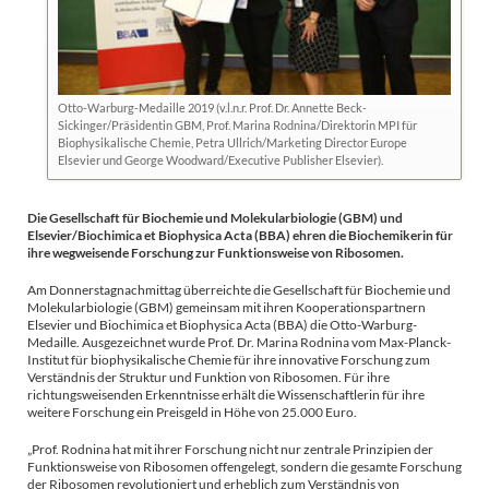
Otto-Warburg-Medaille 2019 (v.l.n.r. Prof. Dr. Annette Beck-
Sickinger/Präsidentin GBM, Prof. Marina Rodnina/Direktorin MPI für
Biophysikalische Chemie, Petra Ullrich/Marketing Director Europe
Elsevier und George Woodward/Executive Publisher Elsevier).
Die Gesellschaft für Biochemie und Molekularbiologie (GBM) und
Elsevier/Biochimica et Biophysica Acta (BBA) ehren die Biochemikerin für
ihre wegweisende Forschung zur Funktionsweise von Ribosomen.
Am Donnerstagnachmittag überreichte die Gesellschaft für Biochemie und
Molekularbiologie (GBM) gemeinsam mit ihren Kooperationspartnern
Elsevier und Biochimica et Biophysica Acta (BBA) die Otto-Warburg-
Medaille. Ausgezeichnet wurde Prof. Dr. Marina Rodnina vom Max-Planck-
Institut für biophysikalische Chemie für ihre innovative Forschung zum
Verständnis der Struktur und Funktion von Ribosomen. Für ihre
richtungsweisenden Erkenntnisse erhält die Wissenschaftlerin für ihre
weitere Forschung ein Preisgeld in Höhe von 25.000 Euro.
„Prof. Rodnina hat mit ihrer Forschung nicht nur zentrale Prinzipien der
Funktionsweise von Ribosomen offengelegt, sondern die gesamte Forschung
der Ribosomen revolutioniert und erheblich zum Verständnis von