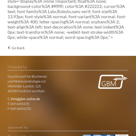
style="display%3A inline !important; float%3A none;
background-color%3A #ffffff; color%3A #222222; cursor%3A
text; font-family%3A Lato,Roboto,sans-serif; font-size%3A
13.93px; font-style%3A normal; font-variant%3A normal; font-
weight%3A 400; letter-spacing%3A normal; orphans%3A 2;
text-align%3A left; text-decoration%3A none; text-indent%3A
0px; text-transform%3A none; -webkit-text-stroke-width%3A
0px; white-space%3A normal; word-spacing%3A 0px;">
Go back
Awarded by
Gesellschaft für Biochemie
und Molekularbiologie e.V.
Mörfelder Landstr. 125
60598 Frankfurt am Main
E.
info@gbm-online.de
T. 069 6605670
F. 069 66056722
Sponsored by