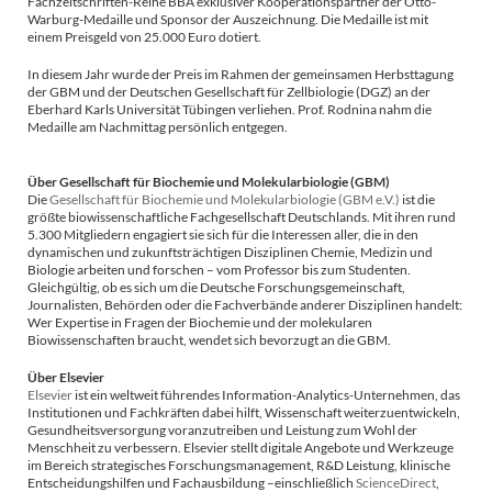
Fachzeitschriften-Reihe BBA exklusiver Kooperationspartner der Otto-
Warburg-Medaille und Sponsor der Auszeichnung. Die Medaille ist mit
einem Preisgeld von 25.000 Euro dotiert.
In diesem Jahr wurde der Preis im Rahmen der gemeinsamen Herbsttagung
der GBM und der Deutschen Gesellschaft für Zellbiologie (DGZ) an der
Eberhard Karls Universität Tübingen verliehen. Prof. Rodnina nahm die
Medaille am Nachmittag persönlich entgegen.
Über Gesellschaft für Biochemie und Molekularbiologie (GBM)
Die
Gesellschaft für Biochemie und Molekularbiologie (GBM e.V.)
ist die
größte biowissenschaftliche Fachgesellschaft Deutschlands. Mit ihren rund
5.300 Mitgliedern engagiert sie sich für die Interessen aller, die in den
dynamischen und zukunftsträchtigen Disziplinen Chemie, Medizin und
Biologie arbeiten und forschen – vom Professor bis zum Studenten.
Gleichgültig, ob es sich um die Deutsche Forschungsgemeinschaft,
Journalisten, Behörden oder die Fachverbände anderer Disziplinen handelt:
Wer Expertise in Fragen der Biochemie und der molekularen
Biowissenschaften braucht, wendet sich bevorzugt an die GBM.
Über Elsevier
Elsevier
ist ein weltweit führendes Information-Analytics-Unternehmen, das
Institutionen und Fachkräften dabei hilft, Wissenschaft weiterzuentwickeln,
Gesundheitsversorgung voranzutreiben und Leistung zum Wohl der
Menschheit zu verbessern. Elsevier stellt digitale Angebote und Werkzeuge
im Bereich strategisches Forschungsmanagement, R&D Leistung, klinische
Entscheidungshilfen und Fachausbildung –einschließlich
ScienceDirect
,