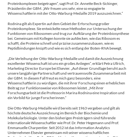
Proteinkomplexen beigetragen“, sagt Prof. Dr. Annette Beck-Sickinger,
Präsidentin der GBM. „Wir freuen uns sehr, eine so engagierte
Wissenschaftlerin mit der Otto-Warburg-Medaille 2019 auszuzeichnen.“
Rodnina gilt als Expertin auf dem Gebiet der Erforschung großer
Proteinkomplexe. Sie entwickelte neue Methoden zur Untersuchung der
Funktionen von Ribosomen und trug zur Aufklärung der Proteinbiosynthese
bei. Gemeinsam mit Kollegen konnte sie aufdecken, wie das Ribosom es
schafft, die Proteine schnell und präzise zusammenzubauen, wie es
Peptidbindungen knüpft und wie es sich entlang der Boten-RNA bewegt.
„Die Verleihung der Otto-Warburg-Medaille und damit die Auszeichnung
exzellenter Wissenschaft ist uns ein großes Anliegen“, erklärt Petra Ullrich,
Marketing Director Europe bei Elsevier. „Auf dieser Grundlage beruht auch
unsere langjährige Partnerschaft und vertrauensvolle Zusammenarbeit mit
der GBM. In diesem Fall freut es mich ganz besonders, eine
Wissenschaftlerin zu würdigen, die mit ihrer Forschung einen erheblichen
Beitrag zur Funktionsweise von Ribosomen leistet. „Mit ihrer
Forschungsarbeit ist die Professorin Marina Rodnina eine Inspiration und
ein Vorbild für junge Forscherinnen.“
Die Otto-Warburg-Medaille wird bereits seit 1963 vergeben und gilt als
höchste deutsche Auszeichnung im Bereich der Biochemie und
Molekularbiologie. Unter den bisherigen Preisträgern sind führende
internationale Wissenschaftler wie Prof. Dr. Peter Hegemann und Prof.
Emmanuelle Charpentier. Seit 2012 ist das Information Analytics
Unternehmen Elsevier gemeinsam mit seiner wissenschaftlichen