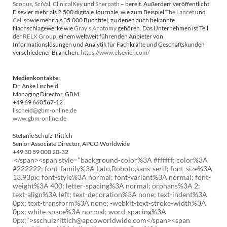
Scopus
,
SciVal
,
ClinicalKey
und
Sherpath
– bereit. Außerdem veröffentlicht
Elsevier mehr als 2.500 digitale Journale, wie zum Beispiel
The Lancet
und
Cell
sowie mehr als 35.000 Buchtitel, zu denen auch bekannte
Nachschlagewerke wie
Gray’s Anatomy
gehören. Das Unternehmen ist Teil
der
RELX Group
, einem weltweit führenden Anbieter von
Informationslösungen und Analytik für Fachkräfte und Geschäftskunden
verschiedener Branchen.
https://www.elsevier.com/
Medienkontakte:
Dr. Anke Lischeid
Managing Director, GBM
+49 69 660567-12
lischeid@gbm-online.de
www.gbm-online.de
Stefanie Schulz-Rittich
Senior Associate Director, APCO Worldwide
+49 30 59 000 20-32
</span><span style="background-color%3A #ffffff; color%3A
#222222; font-family%3A Lato,Roboto,sans-serif; font-size%3A
13.93px; font-style%3A normal; font-variant%3A normal; font-
weight%3A 400; letter-spacing%3A normal; orphans%3A 2;
text-align%3A left; text-decoration%3A none; text-indent%3A
0px; text-transform%3A none; -webkit-text-stroke-width%3A
0px; white-space%3A normal; word-spacing%3A
0px;">sschulzrittich@apcoworldwide.com</span><span